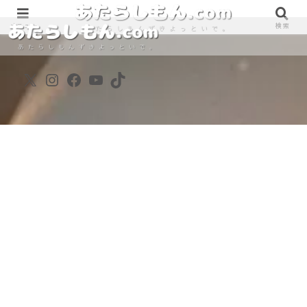
890861698
890861698
メニュー
検索
X
Instagram
Facebook
YouTube
TikTok