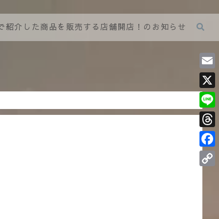
グで紹介した商品を販売する店舗開店！のお知らせ
E
m
X
a
L
i
i
T
l
n
h
F
e
r
a
C
e
c
o
a
e
p
d
b