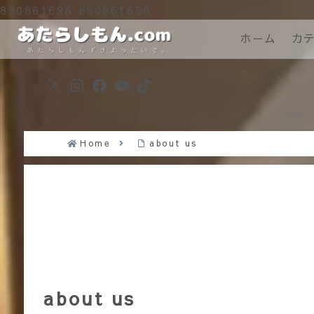
890861698
890861698
ホーム
カ
X
Instagram
Facebook
YouTube
TikTok
Home
about us
about us