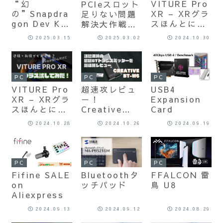
“幻
VITURE Pro
PCIeスロット
の”Snapdra
XR – XRグラ
足りない問題
gon Dev Kit
スほんとに使
解決大作戦の
for
えるのか実際
巻 – USB4
2025.03.15
2025.03.02
2024.10.30
Windows 実
に試してみ
vs ライザー!!
機レビュー｜
た！(後編：接
AIPC /
続実験)
Copilot+ PC
PC
PC
PC
/ Arm on
VITURE Pro
超速攻レビュ
USB4
Windowsの
XR – XRグラ
ー！
Expansion
可能性は如何
スほんとに使
Creative
Card
に!
えるのか実際
BT-W6 – 最
2024.10.28
2024.10.26
2024.09.19
に試してみ
新ロスレス対
た！(前編)
応Bluetooth
トランスミッ
ター
PC
PC
PC
Fifine SALE
Bluetoothタ
FFALCON 雷
on
ッチパッド
鳥 U8
Aliexpress
2024.09.13
2024.09.12
2024.08.29