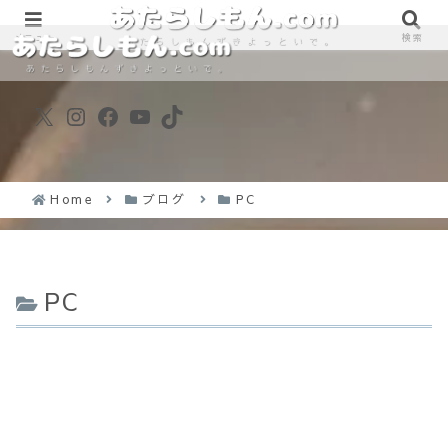
890861698
890861698
メニュー
検索
X
Instagram
Facebook
YouTube
TikTok
Home
ブログ
PC
PC