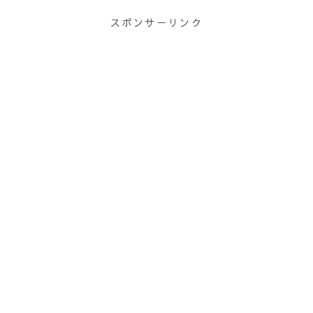
s
o
n
スポンサーリンク
k
k