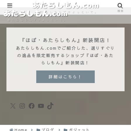
890861698
890861698
メニュー
検索
『ほぼ・あたらしもん』新装開店！
あたらしもん.comでご紹介した、選りすぐり
の逸品を限定販売するショップ『ほぼ・あた
らしもん』新装開店！
詳細はこちら！
X
Instagram
Facebook
YouTube
TikTok
Home
ブログ
ガジェット