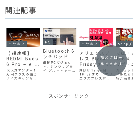
関連記事
PC
イヤホン
イヤホン
Sh
Bluetoothタ
【超速報】
アリエクスプ
ほぼ・あ
ッチパッド
横スクロー
REDMI Buds
レス Black
しもん –
最新PCガジェッ
6 Pro – e ス
Fridayセール
ップ・ニ
ルできます
ト: サンワサプラ
ポーツ版レビ
– ポタオデお
ス /
大人気アンダー1
期限は12月4日
ガジェット
イ ブルートゥース
ュー！- まさ
万円クラスの強力
買い得速報レ
16:59まで！ アリ
2025.04
『あたらし
タッチパッド
ノイズキャンセリ
エクスプレスが自
紹介商品販
MA-PB521GMを
に全部入り！
ポート！
ングイヤホンの後
身で今年イチバン
ト『ほぼ・
自腹体験レビュ
超強力ノイキ
継、REDMI Buds
のお買い得と豪語
しもん』の
ー！気になってい
6 Proが発売開始
するBLACK
報をお伝え
たデスクトップ用
ャンお手頃
された。 今回はさ
FRIDAYセールが
いります！ 
タッチパッドを購
スポンサーリンク
TWSの決定版
らに低遅延USBド
ついに解禁！ 限定
最新PC周辺
入。お、結構これ
に低遅延ドン
ングルが付属する
クーポンもあるの
点と、話題の
いいかも。今回は
eスポーツ版を緊
でお早めに！
3点のご紹
いつものような中
グルまでつい
急入手したので徹
す。
華を始めとした輸
てきた！
底レビューしまし
入品ではなくて国
た！
内の製品...