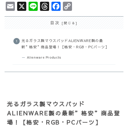
E
X
L
T
F
C
m
i
h
a
o
ai
n
r
c
p
目次
l
e
e
e
y
a
b
L
光るガラス製マウスパッドALIENWARE製の最
新”格安”商品登場！【格安・RGB・PCパーツ】
d
o
i
s
o
n
Alienware Products
k
k
光るガラス製マウスパッド
ALIENWARE製の最新”格安”商品登
場！【格安・RGB・PCパーツ】