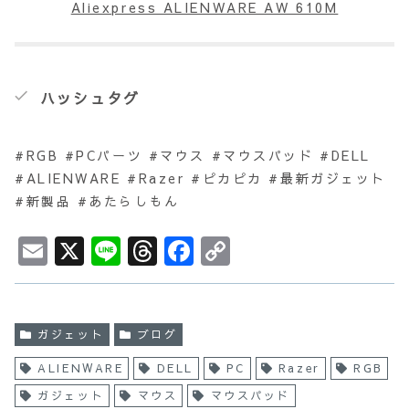
Aliexpress ALIENWARE AW 610M
ハッシュタグ
#RGB #PCパーツ #マウス #マウスパッド #DELL
#ALIENWARE #Razer #ピカピカ #最新ガジェット
#新製品 #あたらしもん
E
X
L
T
F
C
m
i
h
a
o
ai
n
r
c
p
l
e
e
e
y
ガジェット
ブログ
a
b
L
ALIENWARE
DELL
PC
Razer
RGB
d
o
i
ガジェット
マウス
マウスパッド