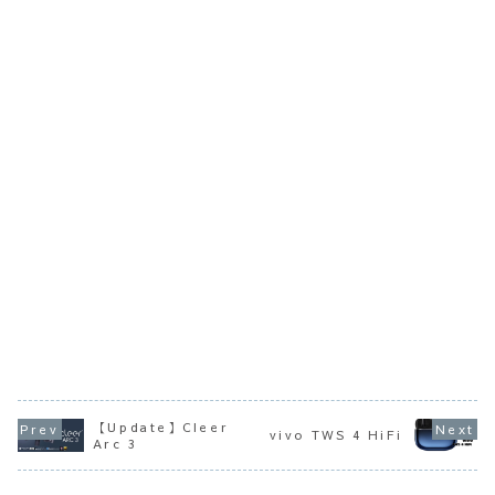
【Update】Cleer
vivo TWS 4 HiFi
Arc 3