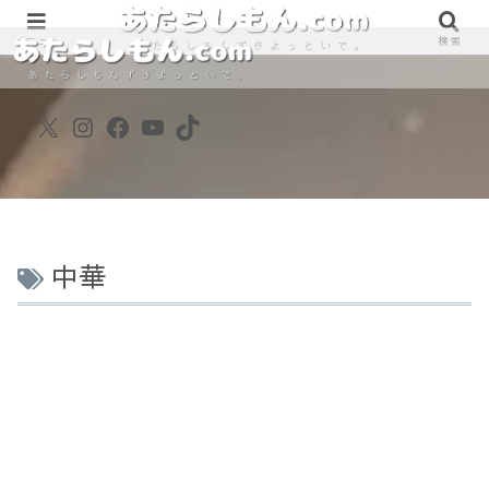
890861698
890861698
メニュー
検索
X
Instagram
Facebook
YouTube
TikTok
中華