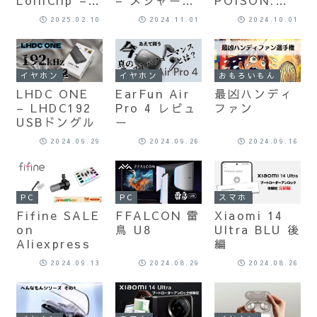
オープンみた
ーディオメー
どるよ毒液く
2025.02.10
2024.11.01
2024.10.01
いなセミオー
カーが繰り出
ん
プン!? ノイキ
した激安イヤ
ャン搭載イヤ
ーカフ・イヤ
ーカフを徹底
ホン [マル秘
イヤホン
イヤホン
おもろいもん
レビューしま
機能も搭載！]
LHDC ONE
EarFun Air
最凶ハンディ
す！
– LHDC192
Pro 4 レビュ
ファン
USBドングル
ー
2024.09.29
2024.09.26
2024.09.16
PC
PC
スマホ
Fifine SALE
FFALCON 雷
Xiaomi 14
on
鳥 U8
Ultra BLU 後
Aliexpress
編
2024.09.13
2024.08.29
2024.08.26