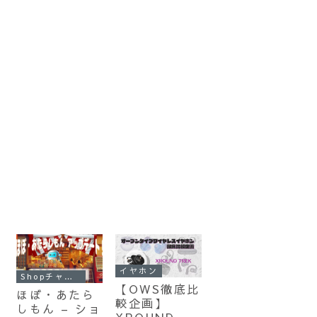
イヤホン
Shopチャンネル
【OWS徹底比
ほぼ・あたら
較企画】
しもん – ショ
XROUND