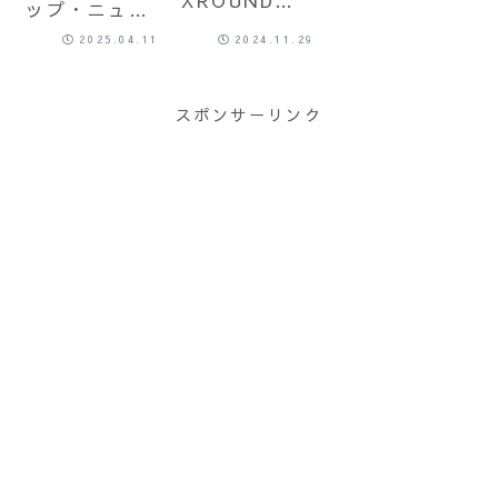
ップ・ニュー
TREK – ショ
ス /
2025.04.11
2024.11.29
ート・レビュ
2025.04.11
ー
スポンサーリンク