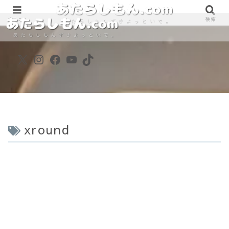
890861698
890861698
メニュー
検索
X
Instagram
Facebook
YouTube
TikTok
xround