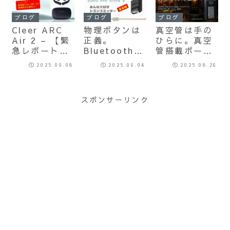
ェイドライバ
代超低遅延接
イキャン・完
ブログ
ブログ
ブログ
ーシステムな
続Bluetooth
全ワイヤレス
Cleer ARC
物理ボタンは
真空管は手の
ど野心的なス
トランスミッ
イヤホン 本邦
Air 2 – 【緊
正義。
ひらに。真空
ペックのOWS
ター登場！ –
最速クラス自
急レポート】
Bluetoothト
管搭載ポータ
が登場！
そこに、大人
腹購入実機レ
Cleerから
ランスミッタ
ブルアンプ
の事情はある
ビュー！
2025.09.08
2025.09.04
2025.08.26
Cleer ARC 5
ー界のダーク
MUSEHIFI
のか？ –
の廉価版がリ
ホース、
M5 Ultra
リース！ 詳細
Eppfunから
を、いざ実機
スポンサーリンク
を報告しま
業界最新クラ
レビュー！
す。
スチップ
QCC5181を
積んだ最新機
種 Eppfun
3040 Pro
Ultra 2 を緊
急輸入で実機
レビュー！