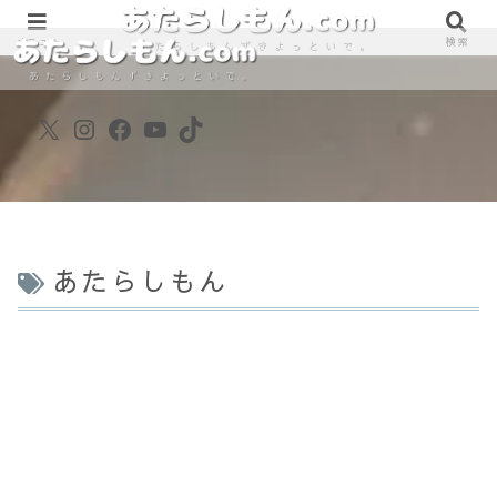
890861698
890861698
メニュー
検索
X
Instagram
Facebook
YouTube
TikTok
あたらしもん