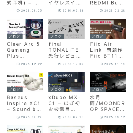
式耳机) – 超
イヤレスイヤ
REDMI Buds
低音モンスタ
ホン界の王者
8 Pro –
2026.06.05
2026.05.28
2026.02.28
ーはここにも
の一角がさら
44,550円 vs
いた。 イヤー
に磨きをかけ
8,980円 5倍
カフで低音？
て戻ってき
の価格差の先
ちいさいけれ
た。。。
には何があ
ブログ
ブログ
ブログ
ど、エグイ
る？
Cleer Arc 5
final
Fiio Air
奴・・・一聴
Gameng
TONALITE
Link: 問題作
の価値ありで
Plus
先行レビュー
Fiio BT11で
すよ。
Edition: ベ
自腹レビュー
失われた信用
2025.12.22
2025.12.06
2025.11.19
ールに包まれ
なので忖度な
を回復できる
ていた”DTS
しでガチレビ
のか？ 最新
Headphone:
ューいきまー
Bluetooth
X”対応ゲー
す -前編-
Transmitter
ブログ
ブログ
ブログ
ム版Arc5がつ
日本最速クラ
Baseus
xDuoo MX-
水月
いに登場！日
スレビュー！
Inspire XC1
C1 – ほぼ初
雨/MOONDR
本最速クラス
– Sound by
お披露目
OP SPACE
でレビューし
BOSE, オー
の”aptX
TRAVEL 2
ます！（前編
2025.09.29
2025.09.15
2025.09.12
プンイヤー
Lite”に正式
ULTRA – 話
紹介編）
TWS初のハイ
対応した、ゲ
題沸騰の激安
ブリッド2ウ
ーム対応‐次世
ハイレゾ・ノ