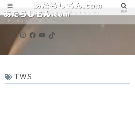
890861698
890861698
メニュー
検索
X
Instagram
Facebook
YouTube
TikTok
TWS