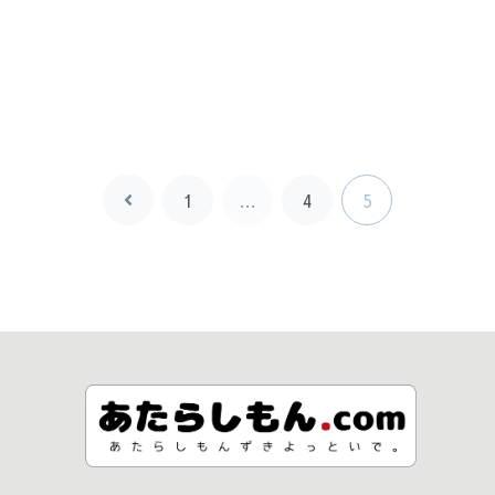
1
…
4
5
前
へ