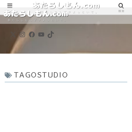
890861698
890861698
メニュー
検索
X
Instagram
Facebook
YouTube
TikTok
TAGOSTUDIO