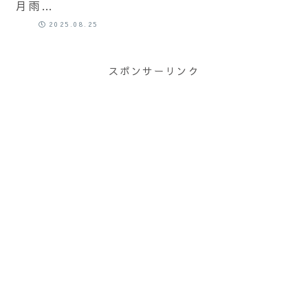
月雨
MOONDROP
2025.08.25
/ Harmon-
SP実機試聴レ
ビュー: 超話
スポンサーリンク
題のブランド
のコラボレー
ションが実
現。 『優しさ
がそこにあり
ました。』