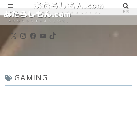
890861698
890861698
メニュー
検索
X
Instagram
Facebook
YouTube
TikTok
GAMING