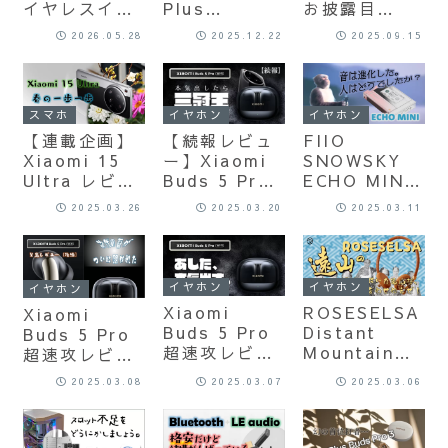
イヤレスイヤ
Plus
お披露目
ホン界の王者
Edition: ベ
の”aptX
2026.05.28
2025.12.22
2025.09.15
の一角がさら
ールに包まれ
Lite”に正式
に磨きをかけ
ていた”DTS
対応した、ゲ
て戻ってき
Headphone:
ーム対応‐次世
た。。。
X”対応ゲー
代超低遅延接
スマホ
イヤホン
イヤホン
ム版Arc5がつ
続Bluetooth
【連載企画】
【続報レビュ
FIIO
いに登場！日
トランスミッ
Xiaomi 15
ー】Xiaomi
SNOWSKY
本最速クラス
ター登場！ –
Ultra レビュ
Buds 5 Pro
ECHO MINI
でレビューし
そこに、大人
ー – 取り寄せ
(Wi-Fi版) –
– 超小型レト
ます！（前編
の事情はある
2025.03.26
2025.03.20
2025.03.11
アクセサリー
Xiaomi 15
ロ・ミュージ
紹介編）
のか？ –
も徹底調査
Ultraとの最
ックプレーヤ
強タッグが生
ーレビュー！
み出す
イヤホン
イヤホン
イヤホン
XPAN=4.2M
Xiaomi
ROSESELSA
Xiaomi
bbs接続の衝
Buds 5 Pro
Distant
Buds 5 Pro
撃!!【接続実
超速攻レビュ
Mountain
超速攻レビュ
験】
ー前編：世界
(遠山) – ハイ
ー後編：次世
2025.03.08
2025.03.07
2025.03.06
初のWi-Fi接
テクとクラシ
代音質とAI機
続ハイレゾ・
カルが見事に
能の実力を検
ロスレス・ワ
調和された超
証。ワイヤレ