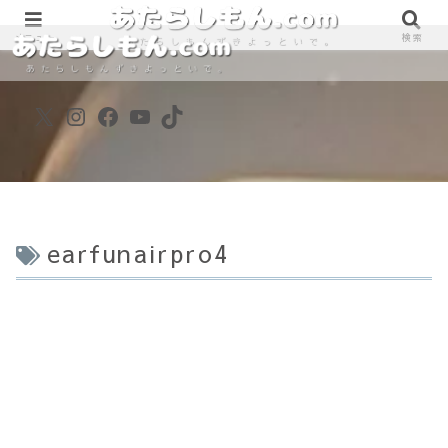
890861698
890861698
メニュー
検索
X
Instagram
Facebook
YouTube
TikTok
earfunairpro4