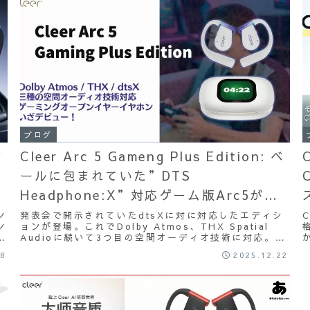
ブログ
ヤ
Cleer Arc 5 Gameng Plus Edition: ベ
ールに包まれていた”DTS
Headphone:X”対応ゲーム版Arc5がつ
いに登場！日本最速クラスでレビューし
ン
発表会で開示されていたdtsXに対に対応したエディシ
ン
ョンが登場。これでDolby Atmos、THX Spatial
ます！（前編 紹介編）
機
Audioに続いて3つ目の空間オーディオ技術に対応。こ
れをどう活かすかはあなた次第?!
28
2025.12.22