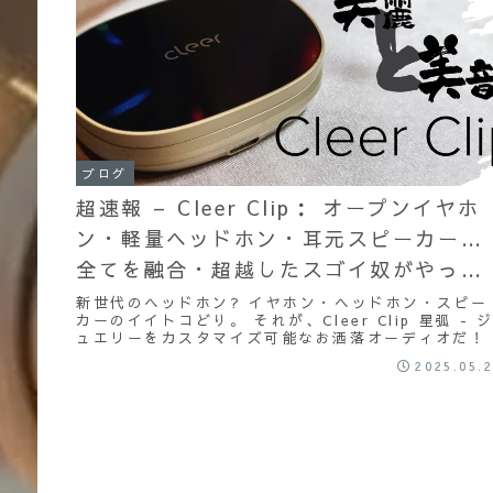
ブログ
超速報 – Cleer Clip： オープンイヤホ
ン・軽量ヘッドホン・耳元スピーカー…
全てを融合・超越したスゴイ奴がやって
きた。 カスタマイズができるお洒落ヘッ
新世代のヘッドホン? イヤホン・ヘッドホン・スピー
カーのイイトコどり。 それが、Cleer Clip 星弧 - 
ドホンを、日本最速クラスで実機レビュ
ュエリーをカスタマイズ可能なお洒落オーディオだ！
ー！
2025.05.