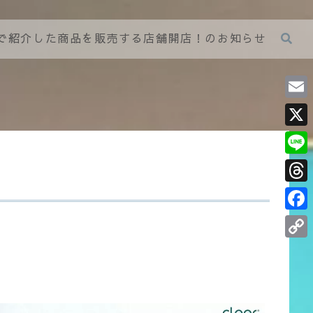
グで紹介した商品を販売する店舗開店！のお知らせ
E
m
X
a
L
i
i
T
l
n
h
F
e
r
a
C
e
c
o
a
e
p
d
b