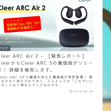
y
s
o
L
o
i
k
n
k
ブログ
Cleer ARC Air 2 – 【緊急レポート】
CleerからCleer ARC 5の廉価版がリリー
ス！ 詳細を報告します。
Cleer ARC 5から機能を抑えた廉価版が突然登場！ 価
格もかなり抑えられており、人によっては「これでいい
かも」となり得るスペックなのかも...
2025.09.08