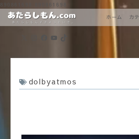
890861698
890861698
ホーム
カ
X
Instagram
Facebook
YouTube
TikTok
dolbyatmos