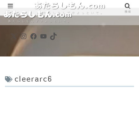
890861698
890861698
メニュー
検索
X
Instagram
Facebook
YouTube
TikTok
cleerarc6