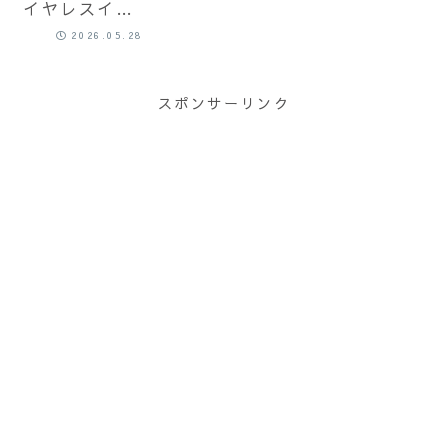
イヤレスイヤ
ホン界の王者
2026.05.28
の一角がさら
に磨きをかけ
て戻ってき
スポンサーリンク
た。。。