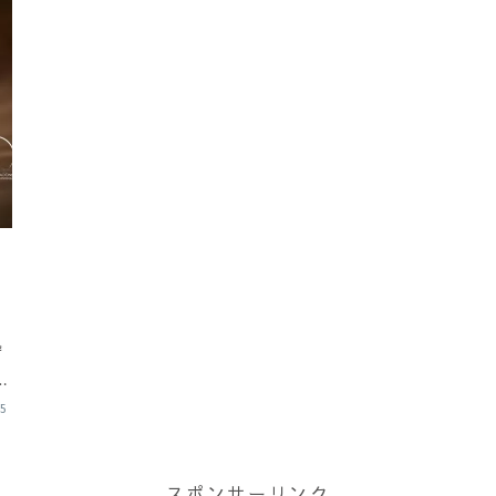
題
拠
和
の
う
25
スポンサーリンク