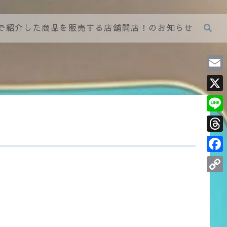
グで紹介した商品を販売する店舗開店！のお知らせ
E
m
X
a
L
i
i
T
l
n
h
F
e
r
a
C
e
c
o
a
e
p
d
b