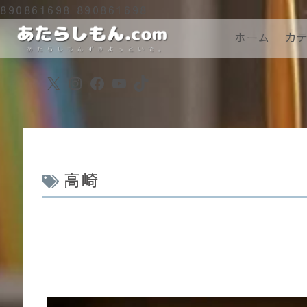
890861698
890861698
ホーム
カ
X
Instagram
Facebook
YouTube
TikTok
高崎