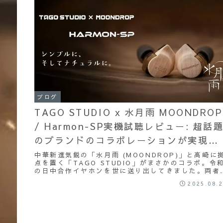
ブログ
TAGO STUDIO x 水月雨 MOONDROP
/ Harmon-SP実機試聴レビュー: 超話
のブランドのコラボレーションが実現。
『優しさがそこにありました。』
中華新進気鋭の「水月雨 (MOONDROP)」と高崎に
点を置く「TAGO STUDIO」がまさかのコラボ。令
の日中合作イヤホンを世に送り出してきました。両者
フィロソフィーは果たして融合して開花するのでしょ
2025.08.
か？