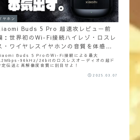
イヤホン
Xiaomi Buds 5 Pro 超速攻レビュー前
編：世界初のWi-Fi接続ハイレゾ・ロスレ
ス・ワイヤレスイヤホンの音質を体感せ
よ！
iaomi Buds 5 ProのWi-Fi接続による最大
4.2Mbps-96kHz/24bitのロスレスオーディオの超ド
安定伝送と高解像度音質に刮目せよ！
2025.03.07