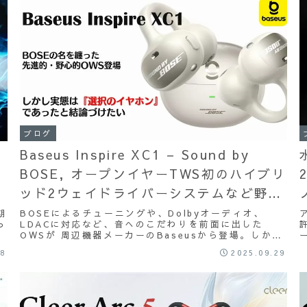
ブログ
Baseus Inspire XC1 – Sound by
BOSE, オープンイヤーTWS初のハイブリ
ッド2ウェイドライバーシステムなど野心
的なスペックのOWSが登場！
期
BOSEによるチューニングや、Dolbyオーディオ、
っ
LDACに対応など、音へのこだわりを前面に出した
OWSが 周辺機器メーカーのBaseusから登場。しかし
てそれは、『選択のOWS』でした。
28
2025.09.29