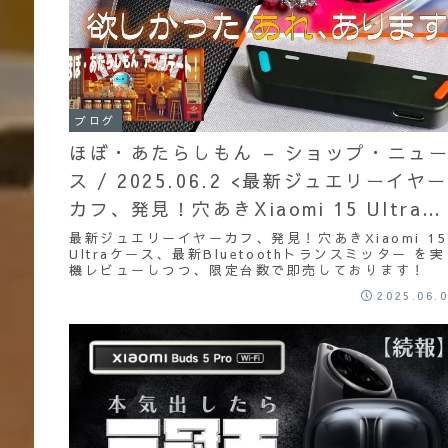
ブログ
ほぼ・あたらしもん – ショップ・ニュ
ス / 2025.06.2 <最新ジュエリーイヤー
カフ、発見！穴あきXiaomi 15 Ultraケ
ース、最新Bluetoothトランスミッター
最新ジュエリーイヤーカフ、発見！穴あきXiaomi 15
Ultraケース、最新Bluetoothトランスミッター を実
機レビューしつつ、限定台数で即売しております！
2025.06.