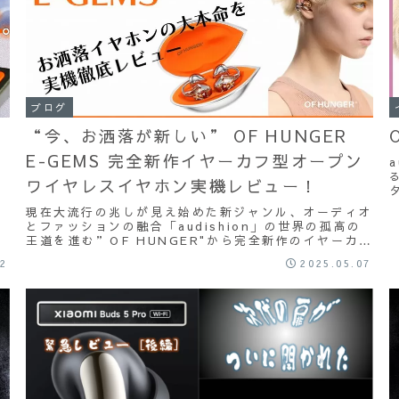
ブログ
ー
“今、お洒落が新しい” OF HUNGER
E-GEMS 完全新作イヤーカフ型オープン
ワイヤレスイヤホン実機レビュー！
>
現在大流行の兆しが見え始めた新ジャンル、オーディオ
とファッションの融合「audishion」の世界の孤高の
王道を進む”OF HUNGER"から完全新作のイヤーカフ
が登場しました。緊急輸入で実機を徹底レビューしてい
02
2025.05.07
きます！