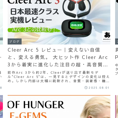
ブログ
Cleer Arc 5 レビュー｜変えない自信
ー
と、変える勇気。 大ヒット作 Cleer Arc
3から着実に進化した注目の超・高音質オ
ープンイヤーイヤホンを緊急実機レビュ
価
前作Arc 3から約2年、Cleerが送り出す最新モデ
い
ル"Cleer Arc 5"は、一見するとデザインの変化は控え
ー！
め。しかし内部は大幅に刷新され、音質・装着感・機能
性のすべてが進化したオープンイヤーイヤホンとなりま
08
2025.08.01
した。中国市場ではバッテリーの持ち時間の最適化や、
肌に優しい素材への改良が高く評価され、音質面・コス
パ面でも注目の存在となっています。本記事ではArc 3
との違いや競合製品との比較、実際の使用感を詳しくレ
ビュー。 「変えない自信」と「変える勇気」、その両
立を果たしたArc 5の実力を徹底検証します。