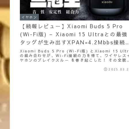
イヤホン
【続報レビュー】Xiaomi Buds 5 Pro
(Wi-Fi版) – Xiaomi 15 Ultraとの最強
タッグが生み出すXPAN=4.2Mbbs接続
衝撃!!【接続実験】
Xiaomi Buds 5 Pro (Wi-Fi版) とXiaomi 15 Ult
の組み合わせが、Wi-Fi接続の力を得て、ワイヤレス
ヤホンのブレイクスルー を巻き起こした！ その全貌
お見せしよう！
2025.03.