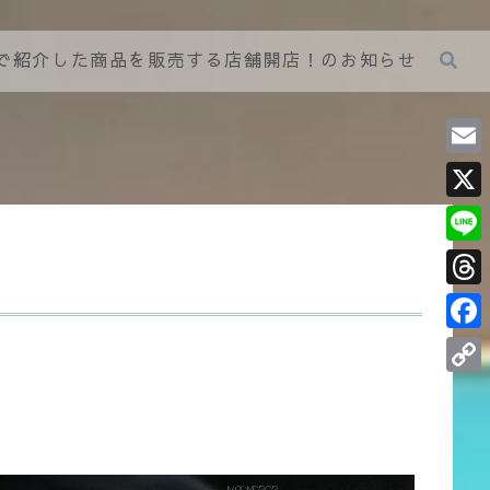
グで紹介した商品を販売する店舗開店！のお知らせ
E
m
X
a
L
i
i
T
l
n
h
F
e
r
a
C
e
c
o
a
e
p
d
b