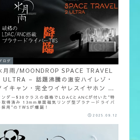
y
s
o
L
o
i
k
n
k
ブログ
水月雨/MOONDROP SPACE TRAVEL
2 ULTRA – 話題沸騰の激安ハイレゾ・
ノイキャン・完全ワイヤレスイヤホン 本
邦最速クラス自腹購入実機レビュー！
アンダー$30クラスの価格でLDACとANCが付いた"特
許取得済み 13mm単面磁気リング型プラナードライバ
ー採用"のTWSが爆誕！
2025.09.12