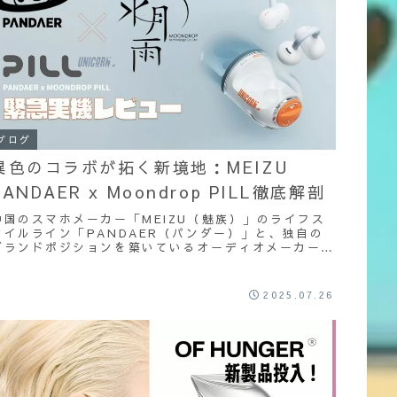
ブログ
異色のコラボが拓く新境地：MEIZU
PANDAER x Moondrop PILL徹底解剖
中国のスマホメーカー「MEIZU（魅族）」のライフス
タイルライン「PANDAER（パンダー）」と、独自の
ブランドポジションを築いているオーディオメーカー
「Moondrop（水月雨）」が手を組んだ「MEIZU
PANDAER x Moondrop PILL」を実機レビューしま
す。
2025.07.26