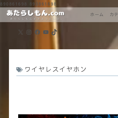
890861698
890861698
ホーム
カ
X
Instagram
Facebook
YouTube
TikTok
ワイヤレスイヤホン