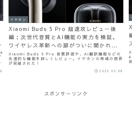
イヤホン
Xiaomi Buds 5 Pro 超速攻レビュー後
編：次世代音質とAI機能の実力を検証。
の
ワイヤレス革新への扉がついに開かれ
ra
X
た！
Xiaomi Buds 5 Pro 音質評価や、AI翻訳機能などの
イ
先進的な機能を詳しくレビュー。イヤホンの帯域の限界
を
が突破された！
20
2025.03.08
スポンサーリンク